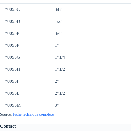
*0055C
3/8”
*0055D
1/2”
*0055E
3/4”
*0055F
1”
*0055G
1”1/4
*0055H
1”1/2
*0055I
2”
*0055L
2”1/2
*0055M
3”
Source:
Fiche technique complète
Contact