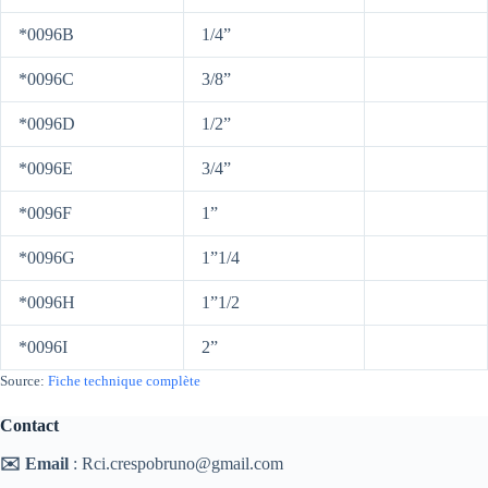
*0096B
1/4”
*0096C
3/8”
*0096D
1/2”
*0096E
3/4”
*0096F
1”
*0096G
1”1/4
*0096H
1”1/2
*0096I
2”
Source:
Fiche technique complète
Contact
✉️ Email
: Rci.crespobruno@gmail.com