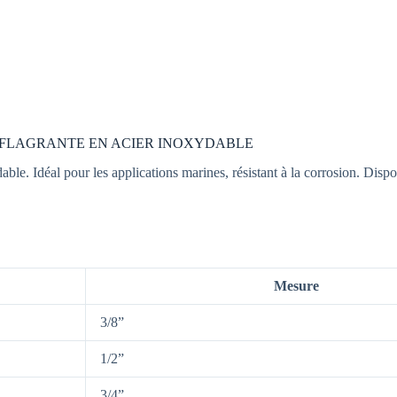
DÉFLAGRANTE EN ACIER INOXYDABLE
ble. Idéal pour les applications marines, résistant à la corrosion. Disponi
Mesure
3/8”
1/2”
3/4”