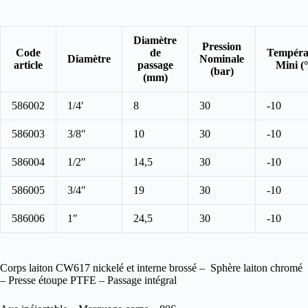
Diamètre
Pression
Code
de
Tempéra
Diamètre
Nominale
article
passage
Mini (
(bar)
(mm)
586002
1/4′
8
30
-10
586003
3/8″
10
30
-10
586004
1/2″
14,5
30
-10
586005
3/4″
19
30
-10
586006
1″
24,5
30
-10
Corps laiton CW617 nickelé et interne brossé – Sphère laiton chromé
– Presse étoupe PTFE – Passage intégral