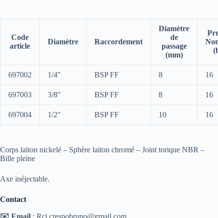
Diamètre
Pre
Code
de
Diamètre
Raccordement
Nom
article
passage
(
(mm)
697002
1/4″
BSP FF
8
16
697003
3/8″
BSP FF
8
16
697004
1/2″
BSP FF
10
16
Corps laiton nickelé – Sphère laiton chromé – Joint torique NBR –
Bille pleine
Axe inéjectable.
Contact
✉️ Email
: Rci.crespobruno@gmail.com