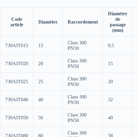
Diamètre
Code
de
Diamètre
Raccordement
article
passage
(mm)
Class 300
730AIT015
15
9,5
PN50
Class 300
730AIT020
20
15
PN50
Class 300
730AIT025
25
20
PN50
Class 300
730AIT040
40
32
PN50
Class 300
730AIT050
50
40
PN50
Class 300
730AIT080
80
58