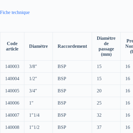
Fiche technique
Diamètre
Pre
Code
de
Diamètre
Raccordement
Nom
article
passage
(
(mm)
140003
3/8″
BSP
15
16
140004
1/2″
BSP
15
16
140005
3/4″
BSP
20
16
140006
1″
BSP
25
16
140007
1″1/4
BSP
32
16
140008
1″1/2
BSP
37
16