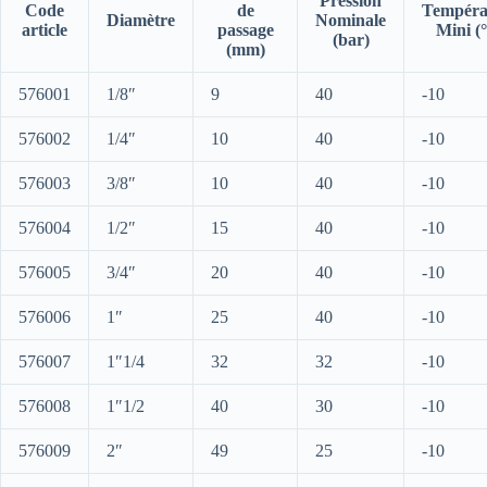
Pression
Code
de
Tempéra
Diamètre
Nominale
article
passage
Mini (
(bar)
(mm)
576001
1/8″
9
40
-10
576002
1/4″
10
40
-10
576003
3/8″
10
40
-10
576004
1/2″
15
40
-10
576005
3/4″
20
40
-10
576006
1″
25
40
-10
576007
1″1/4
32
32
-10
576008
1″1/2
40
30
-10
576009
2″
49
25
-10