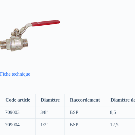
Fiche technique
Code article
Diamètre
Raccordement
Diamètre d
709003
3/8″
BSP
8,5
709004
1/2″
BSP
12,5