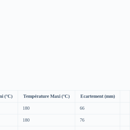
i (°C)
Température Maxi (°C)
Ecartement (mm)
180
66
180
76